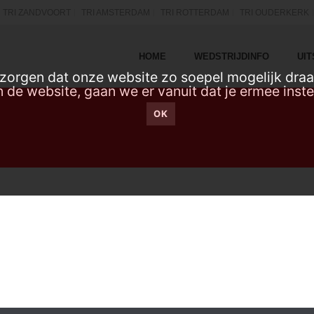
TRI ZANDVOORT
TRI AMSTERDAM
TRI ROTTERDAM
TRI OUDERKERK
HOME
WEDSTRIJDINFO
UI
orgen dat onze website zo soepel mogelijk draai
 de website, gaan we er vanuit dat je ermee inst
OK