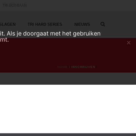
TRI BOSBAAN
TSLAGEN
TRI HARD SERIES
NIEUWS
t. Als je doorgaat met het gebruiken
emt.
HOME
/
INSCHRIJVEN