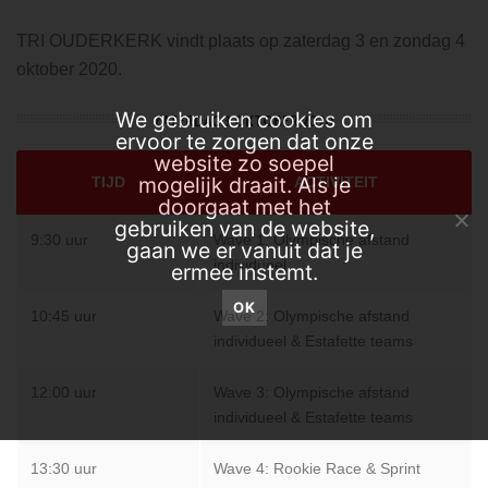
TRI OUDERKERK vindt plaats op zaterdag 3 en zondag 4
oktober 2020.
We gebruiken cookies om
ZATERDAG 3 OKTOBER 2020
ervoor te zorgen dat onze
website zo soepel
mogelijk draait. Als je
TIJD
ACTIVITEIT
doorgaat met het
gebruiken van de website,
9:30 uur
Wave 1: Olympische afstand
gaan we er vanuit dat je
individueel
ermee instemt.
OK
10:45 uur
Wave 2: Olympische afstand
individueel & Estafette teams
12:00 uur
Wave 3: Olympische afstand
individueel & Estafette teams
13:30 uur
Wave 4: Rookie Race & Sprint