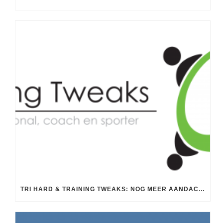
TRI HARD & TRAINING TWEAKS: NOG MEER AANDACHT VOOR WISSELCLINICS EN TRIATHLONTRAININGEN