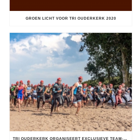
GROEN LICHT VOOR TRI OUDERKERK 2020
TRI OUDERKERK ORGANISEERT EXCLUSIEVE TEAM-RELAY VOOR PLOEGEN TEAMCOMPETITIES TRIATHLON: ‘DIT FORMAT STAAT GARANT VOOR SPEKTAKEL’