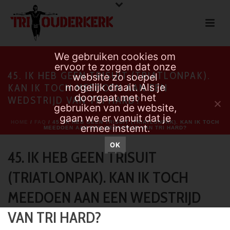
We gebruiken cookies om
ervoor te zorgen dat onze
45. IK HEB GEEN TRISUIT (TRIATLONPAK).
website zo soepel
mogelijk draait. Als je
KAN IK TOCH MEEDOEN AAN EEN
doorgaat met het
WEDSTRIJD VAN TRI HARD?
gebruiken van de website,
gaan we er vanuit dat je
HOME
/
FAQ
/ 45. IK HEB GEEN TRISUIT (TRIATLONPAK). KAN IK TOCH
ermee instemt.
MEEDOEN AAN EEN WEDSTRIJD VAN TRI HARD?
OK
45. IK HEB GEEN TRISUIT
(TRIATLONPAK). KAN IK TOCH
MEEDOEN AAN EEN WEDSTRIJD
VAN TRI HARD?